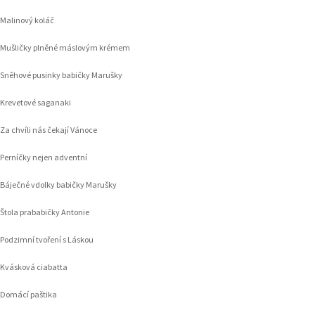
Malinový koláč
Mušličky plněné máslovým krémem
Sněhové pusinky babičky Marušky
Krevetové saganaki
Za chvíli nás čekají Vánoce
Perníčky nejen adventní
Báječné vdolky babičky Marušky
Štola prababičky Antonie
Podzimní tvoření s Láskou
Kvásková ciabatta
Domácí paštika