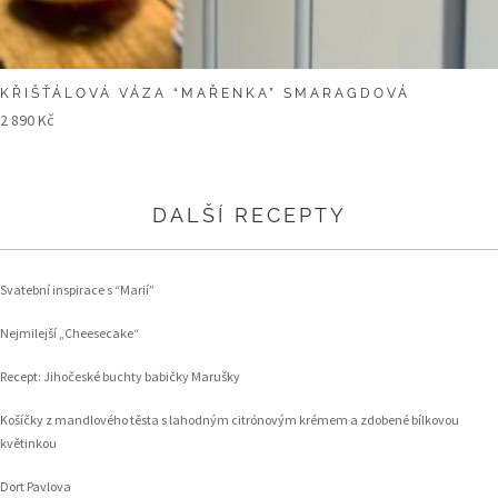
KŘIŠŤÁLOVÁ VÁZA “MAŘENKA” SMARAGDOVÁ
2 890
Kč
DALŠÍ RECEPTY
Svatební inspirace s “Marií”
Nejmilejší „Cheesecake“
Recept: Jihočeské buchty babičky Marušky
Košíčky z mandlového těsta s lahodným citrónovým krémem a zdobené bílkovou
květinkou
Dort Pavlova