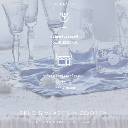
V CENĚ NÁKUPU
možnost zakoupit
POUZE JEDEN KUS
kamenný obchůdek
Branicka 532/98
Praha 4 - Braník
SKLO S VLASTNÍM ŽIVOTEM
ČESKÉ SKLO S TRADICÍ OD ROKU 1994