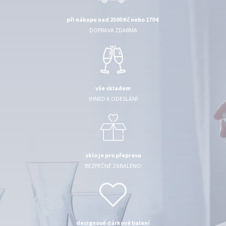
při nákupu nad 2500 Kč nebo 170 €
DOPRAVA ZDARMA
vše skladem
IHNED K ODESLÁNÍ
sklo je pro přepravu
BEZPEČNĚ ZABALENO
designové dárkové balení