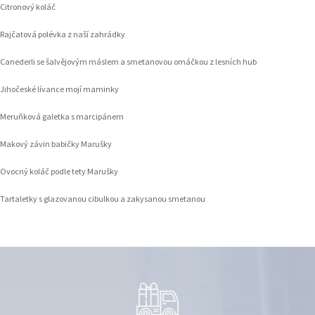
Citronový koláč
Rajčatová polévka z naší zahrádky
Canederli se šalvějovým máslem a smetanovou omáčkou z lesních hub
Jihočeské lívance mojí maminky
Meruňková galetka s marcipánem
Makový závin babičky Marušky
Ovocný koláč podle tety Marušky
Tartaletky s glazovanou cibulkou a zakysanou smetanou