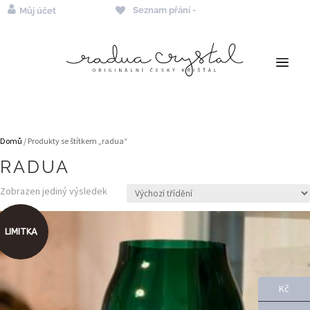
Seznam přání -
Můj účet
a
Domů
/ Produkty se štítkem „radua“
RADUA
Zobrazen jediný výsledek
LIMITKA
Kč